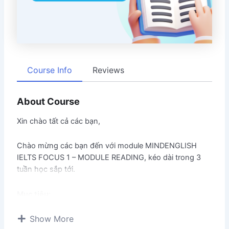
Course Info
Reviews
About Course
Xin chào tất cả các bạn,
Chào mừng các bạn đến với module MINDENGLISH
IELTS FOCUS 1 – MODULE READING, kéo dài trong 3
tuần học sắp tới.
Mục tiêu:
Show More
(1) nắm được
cách phân tích các cụm từ và các câu
từ