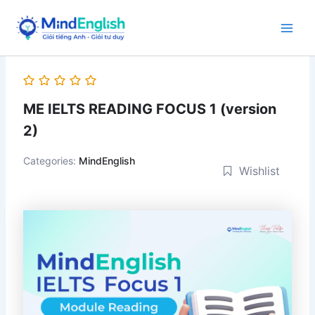
Skip
to
Main
content
Men
ME IELTS READING FOCUS 1 (version
2)
Categories:
MindEnglish
Wishlist