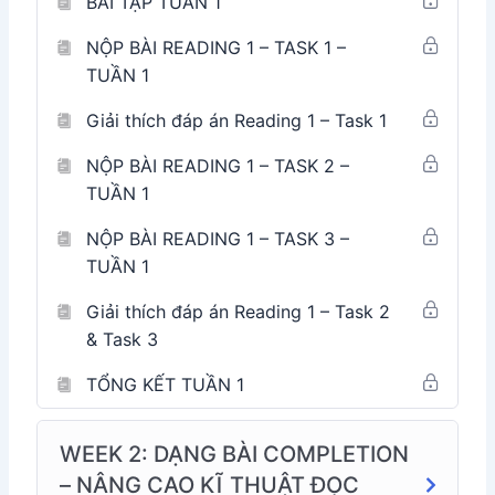
BÀI TẬP TUẦN 1
Bước 3: Học các kiến thức về
phân tích cụm từ, phân
tích câu, đoán nghĩa từ vựng và kỹ năng kết nối thông
NỘP BÀI READING 1 – TASK 1 –
tin
trong IELTS Reading để giúp nâng cao kỹ năng đọc
TUẦN 1
hiểu trong IELTS.
Giải thích đáp án Reading 1 – Task 1
Bước 4: Học kỹ 2 bài Completion và True/False/Not
given trong IELTS READING
NỘP BÀI READING 1 – TASK 2 –
TUẦN 1
Làm lại bài lần 2 (ứng dụng kiến thức học được từ
NỘP BÀI READING 1 – TASK 3 –
bước 3)
TUẦN 1
Xem kỹ các video bài giảng của cô Thủy
Học từ vựng
Giải thích đáp án Reading 1 – Task 2
Làm lại bài lần 3
& Task 3
TỔNG KẾT TUẦN 1
WEEK 2: DẠNG BÀI COMPLETION
– NÂNG CAO KĨ THUẬT ĐỌC