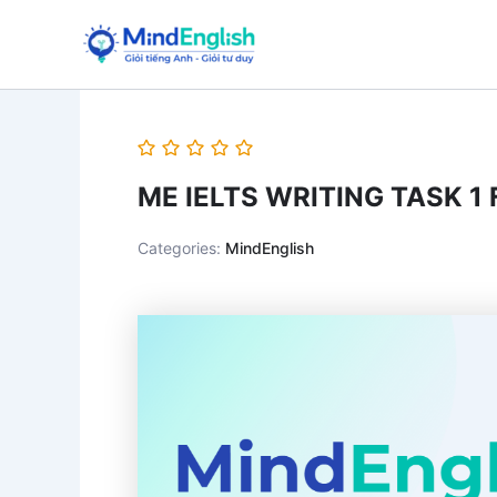
Skip
to
content
ME IELTS WRITING TASK 1
Categories:
MindEnglish