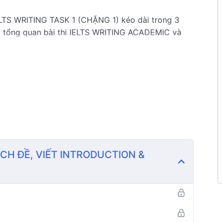
TS WRITING TASK 1 (CHẶNG 1) kéo dài trong 3
ắm tổng quan bài thi IELTS WRITING ACADEMIC và
ng
, phù hợp với trình độ của các học viên hướng tới
ớng dẫn lý thuyết chung về IELTS Writing Task 1
ẫu cụ thể.
ÍCH ĐỀ, VIẾT INTRODUCTION &
 có trình độ IELTS 7.0 overall trở lên,
nhằm giúp
hỉnh sửa.
uả!!!