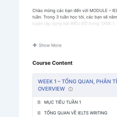
Chào mừng các bạn đến với MODULE – IEL
tuần. Trong 3 tuần học tới, các bạn sẽ n
luyện tập dạng bài BIỂU ĐỒ trong TASK 1.
Module này bao gồm:
Show More
Tài liệu học tập được biên soạn riê
band 5.0-6.0 writing.
Course Content
Video bài giảng đầy đủ, dễ hiểu
, hư
cũng như video giải thích từng bài m
WEEK 1 – TỔNG QUAN, PHÂN T
OVERVIEW
Có 4 bài viết được chữa bởi trợ giảng
học viên nhận diện được lỗi và tự c
MỤC TIÊU TUẦN 1
Chúc bạn có 3 tuần học sắp tới thật hiệu q
TỔNG QUAN VỀ IELTS WRITING