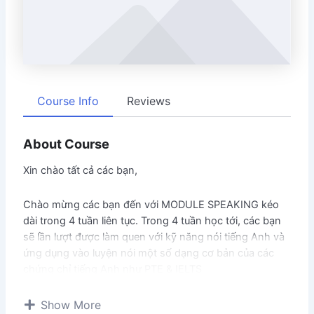
Course Info
Reviews
About Course
Xin chào tất cả các bạn,
Chào mừng các bạn đến với MODULE SPEAKING kéo
dài trong 4 tuần liên tục. Trong 4 tuần học tới, các bạn
sẽ lần lượt được làm quen với kỹ năng nói tiếng Anh và
ứng dụng vào luyện nói một số dạng cơ bản của các
chứng chỉ tiếng Anh như PTE & IELTS
Module này bao gồm:
Show More