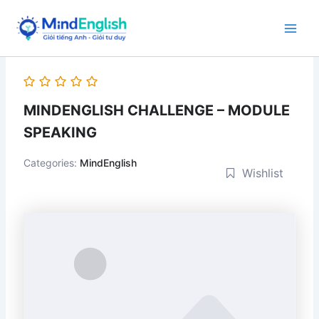
Skip
to
Main
content
Men
MINDENGLISH CHALLENGE – MODULE
SPEAKING
Categories:
MindEnglish
Wishlist