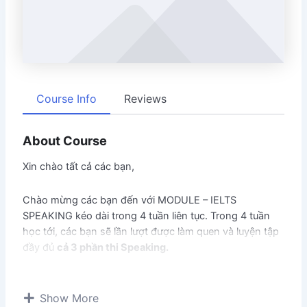
Course Info
Reviews
About Course
Xin chào tất cả các bạn,
Chào mừng các bạn đến với MODULE – IELTS
SPEAKING kéo dài trong 4 tuần liên tục. Trong 4 tuần
học tới, các bạn sẽ lần lượt được làm quen và luyện tập
đầy đủ
cả 3 phần thi Speaking.
Module này bao gồm:
Show More