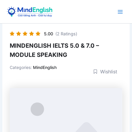
Skip
to
Main
content
Men
5.00
(2 Ratings)
MINDENGLISH IELTS 5.0 & 7.0 –
MODULE SPEAKING
Categories:
MindEnglish
Wishlist