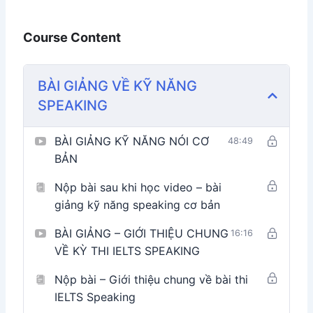
Tài liệu học tập được biên soạn riêng
, phù hợp
với trình độ của các học viên hướng tới band 5.0
Course Content
speaking.
Video bài giảng ngắn gọn, dễ hiểu
, hướng dẫn lý
BÀI GIẢNG VỀ KỸ NĂNG
thuyết chung về IELTS Speaking và hướng dẫn
SPEAKING
cách học từng part.
Hoạt động nhóm
nhằm giúp học viên thực hành
BÀI GIẢNG KỸ NĂNG NÓI CƠ
48:49
nói hàng ngày, được sửa lỗi và nhận góp ý từ trợ
BẢN
giảng hoặc các bạn cùng học.
Nộp bài sau khi học video – bài
giảng kỹ năng speaking cơ bản
Hãy cùng nhau học tập, chia sẻ và tiến bộ mỗi ngày –
không chỉ để thi tốt, mà còn để nói tiếng Anh như một
BÀI GIẢNG – GIỚI THIỆU CHUNG
16:16
người phụ nữ hiện đại, tự tin và có định hướng, bạn
VỀ KỲ THI IELTS SPEAKING
nhé!
Nộp bài – Giới thiệu chung về bài thi
IELTS Speaking