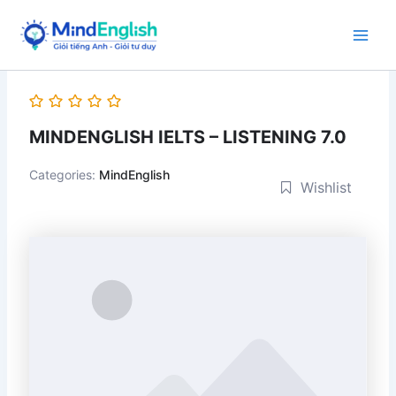
Skip
to
Main
content
Men
MINDENGLISH IELTS – LISTENING 7.0
Categories:
MindEnglish
Wishlist