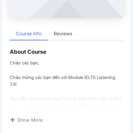
Course Info
Reviews
About Course
Chào các bạn,
Chào mừng các bạn đến với Module IELTS Listening
7.0!
Mục tiêu của module này:Cho các bạn luyện tập kỹ Part
3,4 – hai phần giúp nâng cao band điểm Listening của
các bạn.
Show More
Mục tiêu cụ thể