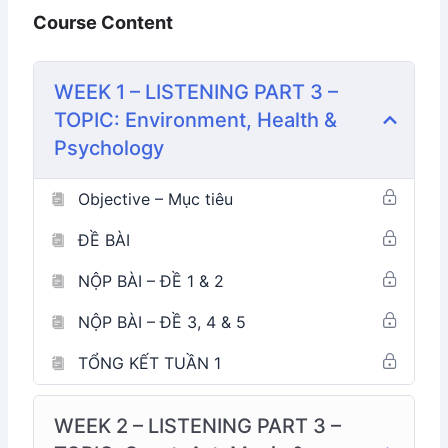
Course Content
Luyện 10 bài Part 3 và 5 bài Part 4
Luyện tập 6 chủ đề: Environment, Health,
Psychology, Sport/Art/Music, Education,
WEEK 1 – LISTENING PART 3 –
Agriculture & Science.
TOPIC: Environment, Health &
Từ vựng: học kỹ module này, các bạn có thể học
được tổng: 450 từ vựng học thuật hay xuất hiện
Psychology
trong IELTS Listening.
Objective – Mục tiêu
Module của chúng ta sẽ trải dài qua 3 tuần.
ĐỀ BÀI
Tuần 1 + 2: Tập trung luyện tập 10 bài Listening
NỘP BÀI – ĐỀ 1 & 2
Part 3
Tuần 3: Luyện tập 5 bài Listening Part 4.
NỘP BÀI – ĐỀ 3, 4 & 5
TỔNG KẾT TUẦN 1
WEEK 2 – LISTENING PART 3 –