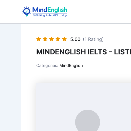
Skip
to
content
5.00
(1 Rating)
MINDENGLISH IELTS – LIST
Categories:
MindEnglish