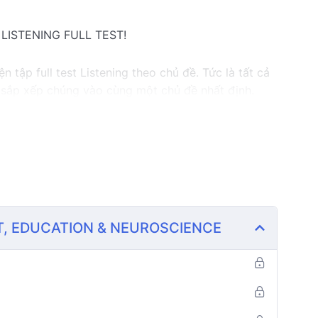
 LISTENING FULL TEST!
 tập full test Listening theo chủ đề. Tức là tất cả
ng sắp xếp chúng vào cùng một chủ đề nhất định.
ll test là một chủ đề.
n có thể học được tổng: 720-900 từ vựng học
ening (20 từ vựng/part)
T, EDUCATION & NEUROSCIENCE
.