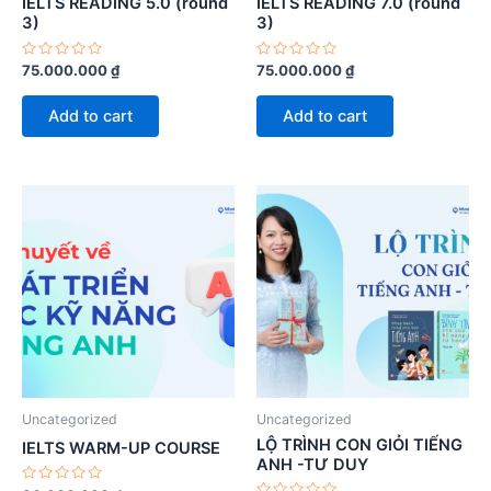
IELTS READING 5.0 (round
IELTS READING 7.0 (round
3)
3)
Rated
Rated
75.000.000
₫
75.000.000
₫
0
0
out
out
of
of
Add to cart
Add to cart
5
5
Uncategorized
Uncategorized
LỘ TRÌNH CON GIỎI TIẾNG
IELTS WARM-UP COURSE
ANH -TƯ DUY