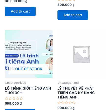
Rated
30.000.000
₫
0
Rated
899.000
₫
out
0
of
out
Add to cart
5
of
Add to cart
5
OUT OF STOCK
Uncategorized
Uncategorized
LỘ TRÌNH GIỎI TIẾNG ANH
LÝ THUYẾT VỀ PHÁT
TUỔI 30+
TRIỂN CÁC KỸ NĂNG
TIẾNG ANH
Rated
599.000
₫
0
Rated
990.000
₫
out