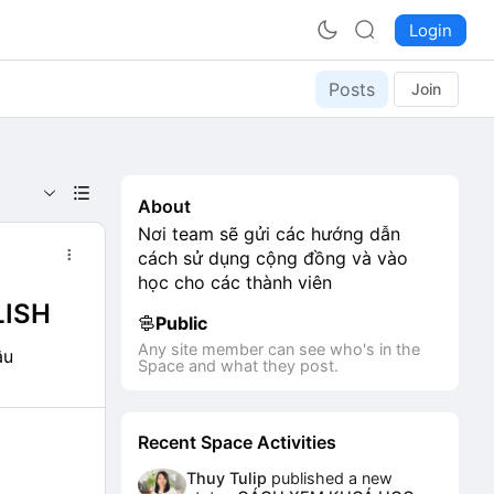
Login
Posts
Join
About
Nơi team sẽ gửi các hướng dẫn
cách sử dụng cộng đồng và vào
học cho các thành viên
LISH
Public
Any site member can see who's in the
âu
Space and what they post.
Recent Space Activities
Thuy Tulip
published a new