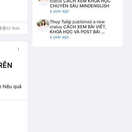
status
CÁCH XEM KHOÁ HỌC
CHUYÊN SÂU MINDENGLISH
a year ago
Thuy Tulip
published a new
status
CÁCH XEM BÀI VIẾT,
32 likes
KHOÁ HỌC VÀ POST BÀI ...
a year ago
TRÊN
 hiệu quả