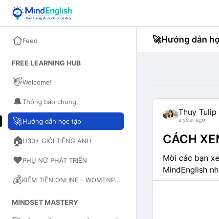
🚀
Hướng dẫn họ
Feed
FREE LEARNING HUB
👋
Welcome!
🔔
Thông báo chung
Thuy Tulip
🚀
a year ago
Hướng dẫn học tập
CÁCH XE
🏠
U30+ GIỎI TIẾNG ANH
Mời các bạn x
❤️
PHỤ NỮ PHÁT TRIỂN
MindEnglish nh
💰
KIẾM TIỀN ONLINE - WOMENPRENEUR
MINDSET MASTERY