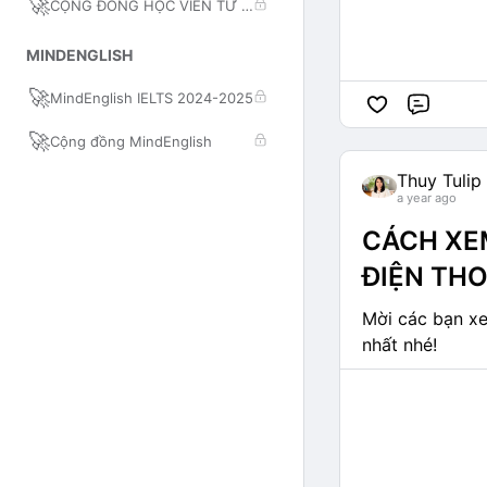
🚀
CỘNG ĐỒNG HỌC VIÊN TƯ DUY
MINDENGLISH
🚀
MindEnglish IELTS 2024-2025
Comme
🚀
Cộng đồng MindEnglish
Thuy Tulip
a year ago
CÁCH XEM
ĐIỆN THO
Mời các bạn xe
nhất nhé!