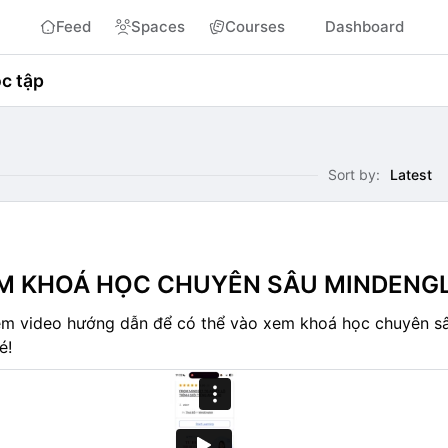
Feed
Spaces
Courses
Dashboard
c tập
Sort by:
Latest
M KHOÁ HỌC CHUYÊN SÂU MINDENG
em video hướng dẫn để có thể vào xem khoá học chuyên s
é!