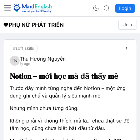
Login
❤️
PHỤ NỮ PHÁT TRIỂN
Join
#soft skills
Thu Hương Nguyễn
1y ago
𝐍𝐨𝐭𝐢𝐨𝐧 – 𝐦ớ𝐢 𝐡ọ𝐜 𝐦à đã 𝐭𝐡ấ𝐲 𝐦ê
Trước đây mình từng nghe đến Notion – một ứng
dụng ghi chú và quản lý siêu mạnh mẽ.
Nhưng mình chưa từng dùng.
Không phải vì không thích, mà là... chưa thật sự để
tâm học, cũng chưa biết bắt đầu từ đâu.