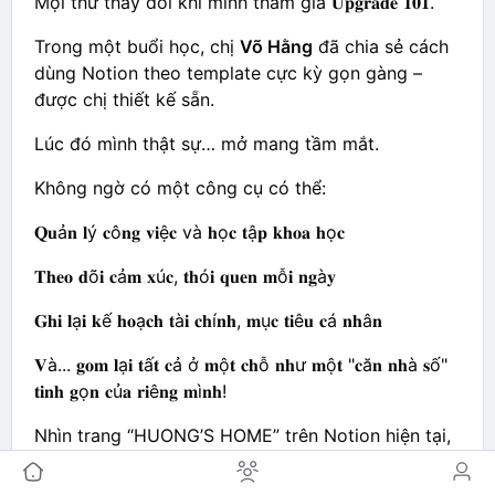
Mọi thứ thay đổi khi mình tham gia 𝐔𝐩𝐠𝐫𝐚𝐝𝐞 𝟏𝟎𝟏.
Trong một buổi học, chị
Võ Hằng
đã chia sẻ cách
dùng Notion theo template cực kỳ gọn gàng –
được chị thiết kế sẵn.
Lúc đó mình thật sự… mở mang tầm mắt.
Không ngờ có một công cụ có thể:
𝐐𝐮ả𝐧 𝐥ý 𝐜ô𝐧𝐠 𝐯𝐢ệ𝐜 và 𝐡ọ𝐜 𝐭ậ𝐩 𝐤𝐡𝐨𝐚 𝐡ọ𝐜
𝐓𝐡𝐞𝐨 𝐝õ𝐢 𝐜ả𝐦 𝐱ú𝐜, 𝐭𝐡ó𝐢 𝐪𝐮𝐞𝐧 𝐦ỗ𝐢 𝐧𝐠à𝐲
𝐆𝐡𝐢 𝐥ạ𝐢 𝐤ế 𝐡𝐨ạ𝐜𝐡 𝐭à𝐢 𝐜𝐡í𝐧𝐡, 𝐦ụ𝐜 𝐭𝐢ê𝐮 𝐜á 𝐧𝐡â𝐧
𝐕à... 𝐠𝐨𝐦 𝐥ạ𝐢 𝐭ấ𝐭 𝐜ả ở 𝐦ộ𝐭 𝐜𝐡ỗ 𝐧𝐡ư 𝐦ộ𝐭 "𝐜ă𝐧 𝐧𝐡à 𝐬ố"
𝐭𝐢𝐧𝐡 𝐠ọ𝐧 𝐜ủ𝐚 𝐫𝐢ê𝐧𝐠 𝐦ì𝐧𝐡!
Nhìn trang “HUONG’S HOME” trên Notion hiện tại,
mình thấy như đang dọn dẹp lại tâm trí và cuộc
sống.