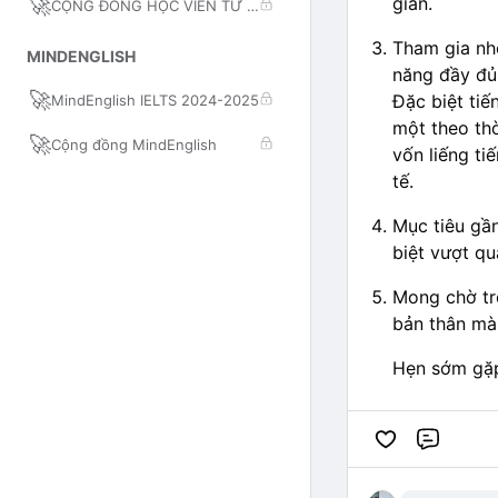
gian.
🚀
CỘNG ĐỒNG HỌC VIÊN TƯ DUY
Tham gia nh
MINDENGLISH
năng đầy đủ
🚀
Đặc biệt ti
MindEnglish IELTS 2024-2025
một theo th
🚀
Cộng đồng MindEnglish
vốn liếng ti
tế.
Mục tiêu gần
biệt vượt q
Mong chờ tro
bản thân mà 
Hẹn sớm gặp
Comme