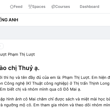
Feed
Spaces
Courses
Dashboard
IẾNG ANH
+
Lượt Phạm Thị Lượt
ào chị Thuỷ ạ.
ới thi họ và tên đầy đủ của em là: Phạm Thị Lượt. Em hiện 
ôn Công nghệ (Kĩ Thuật công nghiệp) ở Thị trấn Thịnh Long
 Em biết chị và nhóm mình qua cô Đỗ Mai ạ.
ặp hình ảnh cô Mai chăm chỉ được sách và miệt mài học bà
à ngưỡng mộ cô. Em tham gia nhóm và theo dõi nhóm mình