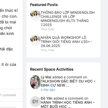
Featured Posts
ến thức kĩ
THÔNG BÁO LỚP MINDENGLISH
 cho con.
CHALLENGE VÀ LỚP
MINDENGLISH IELTS THÁNG
đã bị mai
7.2025
ng chút
Thuy Tulip
iển kinh
NHẬN QUÀ WORKSHOP LỘ
TRÌNH GIỎI TIẾNG ANH U30+ -
26.06.2025
hãi đặc
Thuy Tulip
ít ỏi của
Recent Space Activities
Lý Mai
added a comment on
TALKSHOW ĐẶC BIỆT: DU HỌC –
ĐỊNH CƯ NEW ...
a day ago
1 comment
Đỗ Yến
added a comment on
HÀNH TRÌNH HỌC TIẾNG ANH –
MỘT BUỔI HỌC ...