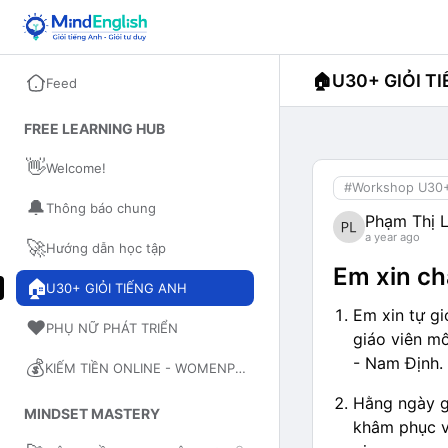
🏠
U30+ GIỎI T
Feed
FREE LEARNING HUB
👋
Welcome!
#Workshop U30
🔔
Thông báo chung
Phạm Thị 
a year ago
🚀
Hướng dẫn học tập
Em xin ch
🏠
U30+ GIỎI TIẾNG ANH
Em xin tự gi
❤️
PHỤ NỮ PHÁT TRIỂN
giáo viên m
- Nam Định.
💰
KIẾM TIỀN ONLINE - WOMENPRENEUR
Hằng ngày g
MINDSET MASTERY
khâm phục v