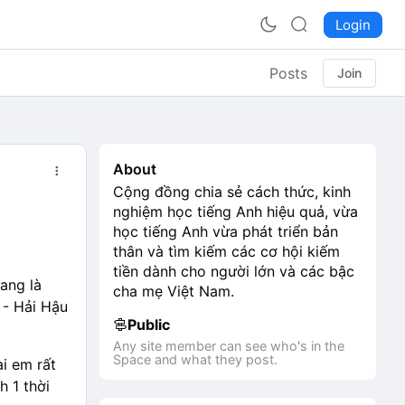
Login
Posts
Join
About
Cộng đồng chia sẻ cách thức, kinh
nghiệm học tiếng Anh hiệu quả, vừa
học tiếng Anh vừa phát triển bản
thân và tìm kiếm các cơ hội kiếm
tiền dành cho người lớn và các bậc
đang là
cha mẹ Việt Nam.
 - Hải Hậu
Public
Any site member can see who's in the
Space and what they post.
i em rất
 1 thời